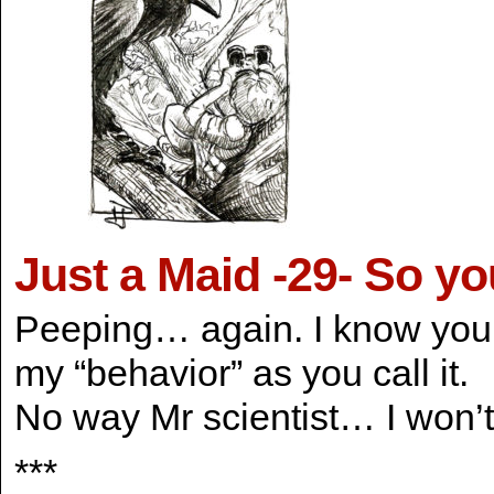
Just a Maid -29- So y
Peeping… again. I know you’r
my “behavior” as you call it.
No way Mr scientist… I won’t 
***