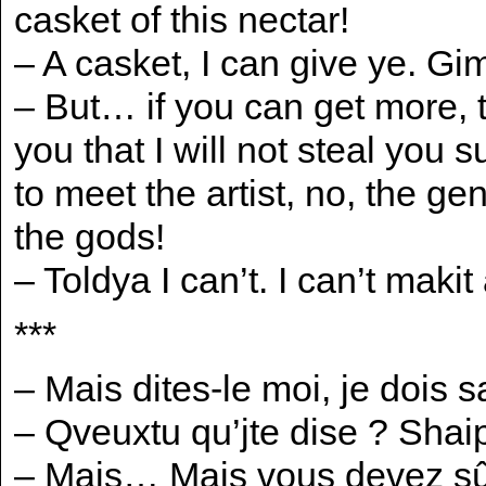
casket of this nectar!
– A casket, I can give ye. G
– But… if you can get more,
you that I will not steal you s
to meet the artist, no, the ge
the gods!
– Toldya I can’t. I can’t makit
***
– Mais dites-le moi, je dois s
– Qveuxtu qu’jte dise ? Shaip
– Mais… Mais vous devez sû