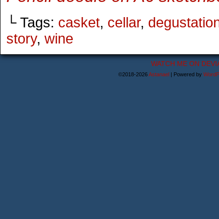
└ Tags:
casket
,
cellar
,
degustatio
story
,
wine
WATCH ME ON DEVI
©2018-2026
Astanael
|
Powered by
WordP