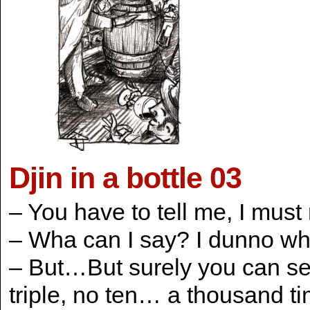
Djin in a bottle 03
– You have to tell me, I must
– Wha can I say? I dunno whe
– But…But surely you can sec
triple, no ten… a thousand ti