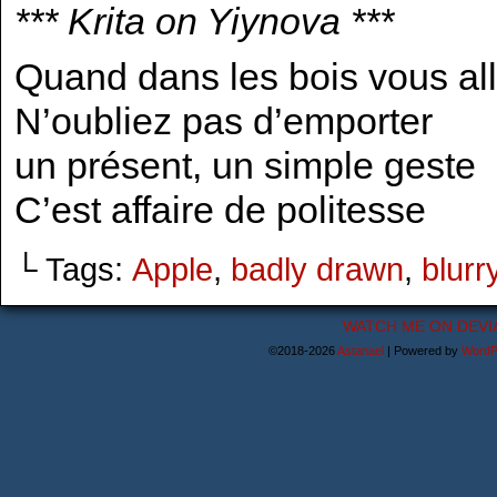
*** Krita on Yiynova ***
Quand dans les bois vous al
N’oubliez pas d’emporter
un présent, un simple geste
C’est affaire de politesse
└ Tags:
Apple
,
badly drawn
,
blurr
WATCH ME ON DEVI
©2018-2026
Astanael
|
Powered by
WordP