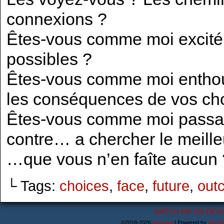
connexions ?
Êtes-vous comme moi excité 
possibles ?
Êtes-vous comme moi enthou
les conséquences de vos cho
Êtes-vous comme moi passant
contre… a chercher le meill
…que vous n’en faîte aucun 
└ Tags:
choices
,
face
,
future
,
out
WATCH ME ON DEVI
©2018-2026
Astanael
|
Powered by
WordP