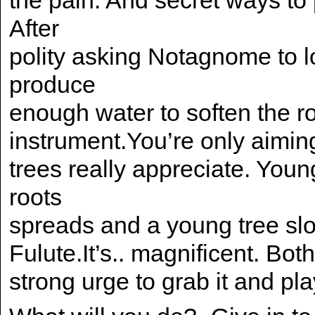
the pain. And secret ways to
After
polity asking Notagnome to 
produce
enough water to soften the r
instrument.You’re only aimin
trees really appreciate. Young
roots
spreads and a young tree slo
Fulute.It’s.. magnificent. Bot
strong urge to grab it and pla