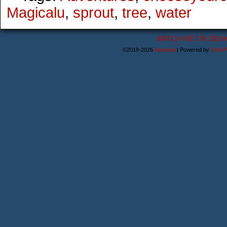
Magicalu
,
sprout
,
tree
,
water
WATCH ME ON DEVI
©2018-2026
Astanael
|
Powered by
WordP