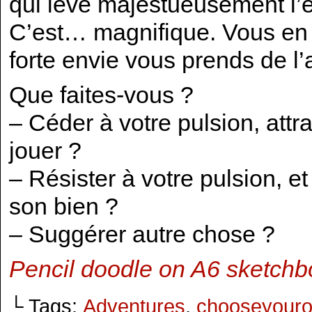
qui lève majestueusement l’é
C’est… magnifique. Vous en 
forte envie vous prends de l’a
Que faites-vous ?
– Céder à votre pulsion, attr
jouer ?
– Résister à votre pulsion, 
son bien ?
– Suggérer autre chose ?
Pencil doodle on A6 sketch
└ Tags:
Adventures
,
chooseyour