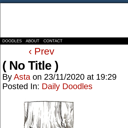
DOODLES
ABOUT
CONTACT
‹ Prev
( No Title )
By
Asta
on
23/11/2020
at
19:29
Posted In:
Daily Doodles