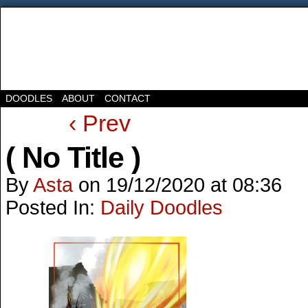
DOODLES
ABOUT
CONTACT
‹ Prev
( No Title )
By
Asta
on
19/12/2020
at
08:36
Posted In:
Daily Doodles