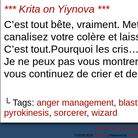
*** Krita on Yiynova ***
C’est tout bête, vraiment. M
canalisez votre colère et laiss
C’est tout.Pourquoi les cris…
Je ne peux pas vous montrer
vous continuez de crier et de 
└ Tags:
anger management
,
blast
pyrokinesis
,
sorcerer
,
wizard
WATCH ME ON DEVI
©2018-2026
Astanael
|
Powered by
WordP