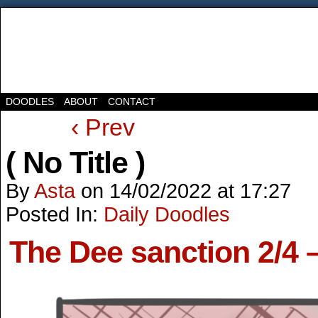
DOODLES
ABOUT
CONTACT
‹ Prev
( No Title )
By
Asta
on
14/02/2022
at
17:27
Posted In:
Daily Doodles
The Dee sanction 2/4 –