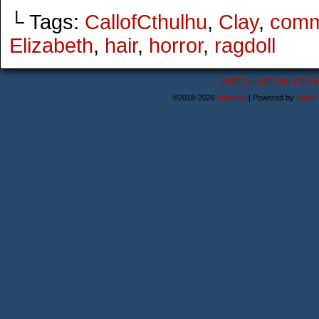
└ Tags:
CallofCthulhu
,
Clay
,
comm
Elizabeth
,
hair
,
horror
,
ragdoll
WATCH ME ON DEVI
©2018-2026
Astanael
|
Powered by
WordP