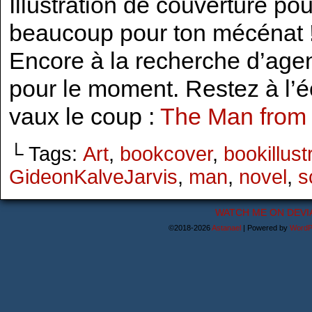
Illustration de couverture p
beaucoup pour ton mécénat 
Encore à la recherche d’agent
pour le moment. Restez à l’éc
vaux le coup :
The Man from 
└ Tags:
Art
,
bookcover
,
bookillust
GideonKalveJarvis
,
man
,
novel
,
s
WATCH ME ON DEVI
©2018-2026
Astanael
|
Powered by
WordP