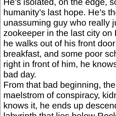
He’s isolated, on the edge, s
humanity’s last hope. He’s 
unassuming guy who really jus
zookeeper in the last city on 
he walks out of his front door
breakfast, and some poor sc
right in front of him, he know
bad day.
From that bad beginning, the
maelstrom of conspiracy, ki
knows it, he ends up descen
labyrinth that lies below Ro