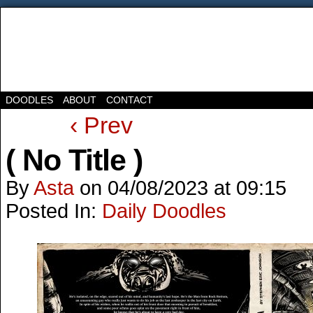
DOODLES
ABOUT
CONTACT
‹ Prev
( No Title )
By
Asta
on
04/08/2023
at
09:15
Posted In:
Daily Doodles