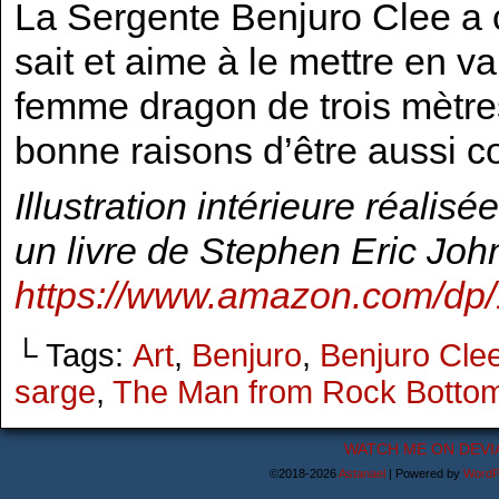
La Sergente Benjuro Clee a c
sait et aime à le mettre en va
femme dragon de trois mètres
bonne raisons d’être aussi co
Illustration intérieure réalis
un livre de Stephen Eric John
https://www.amazon.com/dp
└ Tags:
Art
,
Benjuro
,
Benjuro Cle
sarge
,
The Man from Rock Botto
WATCH ME ON DEVI
©2018-2026
Astanael
|
Powered by
WordP