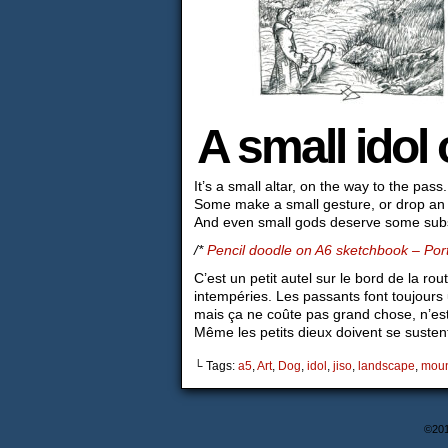
A small idol
It’s a small altar, on the way to the pa
Some make a small gesture, or drop an of
And even small gods deserve some sub
/*
Pencil doodle on A6 sketchbook – Por
C’est un petit autel sur le bord de la ro
intempéries. Les passants font toujours u
mais ça ne coûte pas grand chose, n’es
Même les petits dieux doivent se sustent
└ Tags:
a5
,
Art
,
Dog
,
idol
,
jiso
,
landscape
,
moun
©20