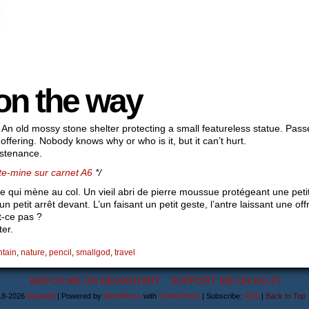
 on the way
ss. An old mossy stone shelter protecting a small featureless statue. Pa
fering. Nobody knows why or who is it, but it can’t hurt.
stenance.
te-mine sur carnet A6
*/
ute qui mène au col. Un vieil abri de pierre moussue protégeant une peti
n petit arrêt devant. L’un faisant un petit geste, l’antre laissant une o
t-ce pas ?
er.
tain
,
nature
,
pencil
,
smallgod
,
travel
WATCH ME ON DEVIANTART
SUPPORT ME ON KO-FI
18-2026
Astanael
|
Powered by
WordPress
with
ComicPress
|
Subscribe:
RSS
|
Back to Top 