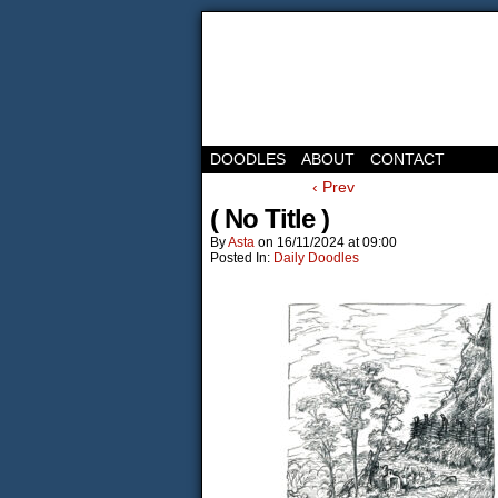
DOODLES
ABOUT
CONTACT
‹ Prev
( No Title )
By
Asta
on
16/11/2024
at
09:00
Posted In:
Daily Doodles