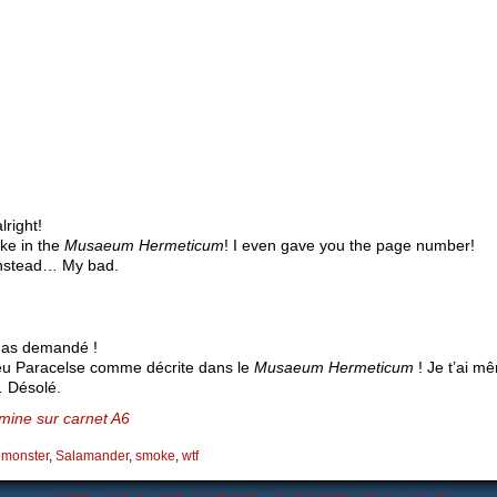
right!
ike in the
Musaeum Hermeticum
! I even gave you the page number!
nstead… My bad.
u as demandé !
eu Paracelse comme décrite dans le
Musaeum Hermeticum
! Je t’ai 
 Désolé.
mine sur carnet A6
,
monster
,
Salamander
,
smoke
,
wtf