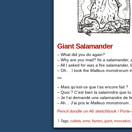
Giant Salamander
– What did you do again?
– Why are you mad? Its a salamander, al
– All I asked for was a fire salamander, l
– Oh… I took the
Malleus monstrorum
i
***
– Mais qu’est-ce que t’as encore fait ?
– Quoi ? C’est bien la salamndre que t
– Je t’ai demandé une salamandre de f
– Ah… J’ai pris le
Malleus monstrorum
…
Pencil doodle on A6 sketchbook / Porte-
└ Tags:
cultists
,
error
,
flames
,
giant
,
invocation